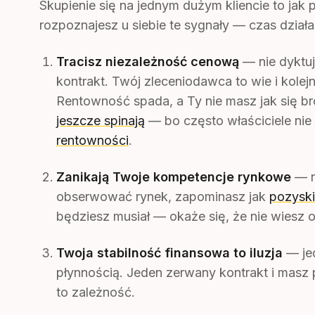
Skupienie się na jednym dużym kliencie to jak 
rozpoznajesz u siebie te sygnały — czas działa
Tracisz niezależność cenową
— nie dyktuj
kontrakt. Twój zleceniodawca to wie i kolej
Rentowność spada, a Ty nie masz jak się b
jeszcze spinają
— bo często właściciele nie 
rentowności
.
Zanikają Twoje kompetencje rynkowe
— ni
obserwować rynek, zapominasz jak
pozysk
będziesz musiał — okaże się, że nie wiesz 
Twoja stabilność finansowa to iluzja
— jed
płynnością. Jeden zerwany kontrakt i masz 
to zależność.