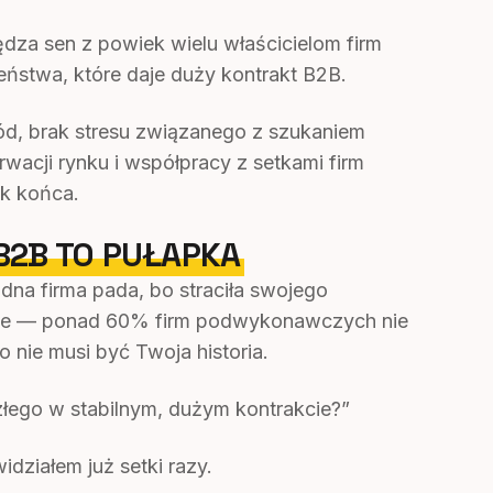
za sen z powiek wielu właścicielom firm
stwa, które daje duży kontrakt B2B.
ód, brak stresu związanego z szukaniem
wacji rynku i współpracy z setkami firm
k końca.
B2B TO PUŁAPKA
dna firma pada, bo straciła swojego
alne — ponad 60% firm podwykonawczych nie
 nie musi być Twoja historia.
łego w stabilnym, dużym kontrakcie?”
działem już setki razy.