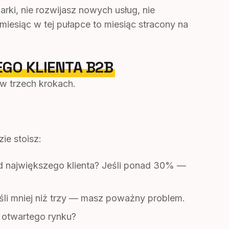
rki, nie rozwijasz nowych usług, nie
iesiąc w tej pułapce to miesiąc stracony na
EGO KLIENTA B2B
w trzech krokach.
ie stoisz:
d największego klienta? Jeśli ponad 30% —
eśli mniej niż trzy — masz poważny problem.
z otwartego rynku?