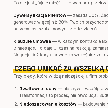
To nie jest „fajnie mieć” — to warunek przetrwa
Dywersyfikacja klientów
— zasada 30%. Żade
generować więcej niż 30% Twoich przychodów. J
natychmiast szukaj nowych źródeł zleceń.
Klauzule umowne
— w każdym kontrakcie B2B
3 miesiące. To daje Ci czas na reakcję, zamias
Negocjuj też kary umowne za wcześniejsze rozw
CZEGO UNIKAĆ ZA WSZELKĄ 
Trzy błędy, które widzę najczęściej u firm prób
Gwałtowne ruchy
— nie zrywaj współpracy 
Transformacja to proces, nie rewolucja. Bud
Niedoszacowanie kosztów
— budowanie ni