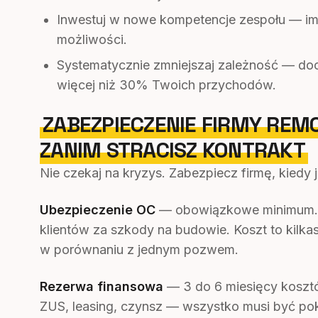
Inwestuj w nowe kompetencje zespołu — im 
możliwości.
Systematycznie zmniejszaj zależność — doc
więcej niż 30% Twoich przychodów.
ZABEZPIECZENIE FIRMY REM
ZANIM STRACISZ KONTRAKT
Nie czekaj na kryzys. Zabezpiecz firmę, kiedy 
Ubezpieczenie OC
— obowiązkowe minimum. P
klientów za szkody na budowie. Koszt to kilkas
w porównaniu z jednym pozwem.
Rezerwa finansowa
— 3 do 6 miesięcy kosztó
ZUS, leasing, czynsz — wszystko musi być pok