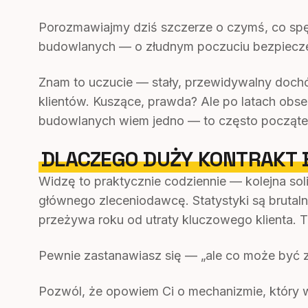
Porozmawiajmy dziś szczerze o czymś, co spęd
budowlanych — o złudnym poczuciu bezpieczeń
Znam to uczucie — stały, przewidywalny doch
klientów. Kuszące, prawda? Ale po latach obser
budowlanych wiem jedno — to często począte
DLACZEGO DUŻY KONTRAKT 
Widzę to praktycznie codziennie — kolejna soli
głównego zleceniodawcę. Statystyki są brut
przeżywa roku od utraty kluczowego klienta. To
Pewnie zastanawiasz się — „ale co może być z
Pozwól, że opowiem Ci o mechanizmie, który wi